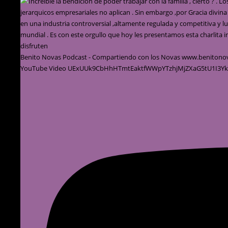
Benito Novas Podcast - Compartiendo con los Novas www.benitono
YouTube Video UExUUk9CbHhHTmtEaktfWWpYTzhjMjZXaG5tU1I3