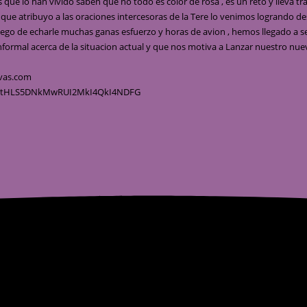
vas.com
YktHLS5DNkMwRUI2MkI4QkI4NDFG