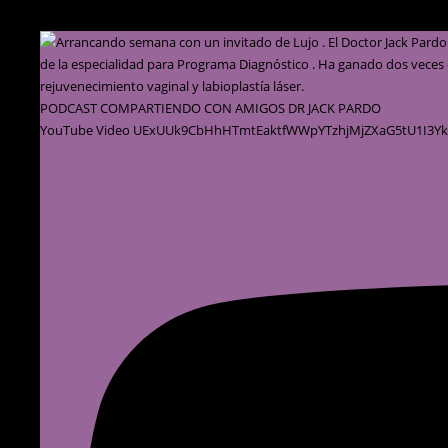
PODCAST COMPARTIENDO CON AMIGOS DR JACK PARDO
YouTube Video UExUUk9CbHhHTmtEaktfWWpYTzhjMjZXaG5tU1I3