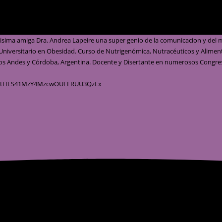
YktHLS41MzY4MzcwOUFFRUU3QzEx