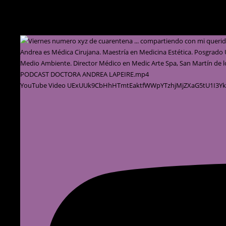
PODCAST DOCTORA ANDREA LAPEIRE.mp4
YouTube Video UExUUk9CbHhHTmtEaktfWWpYTzhjMjZXaG5tU1I3