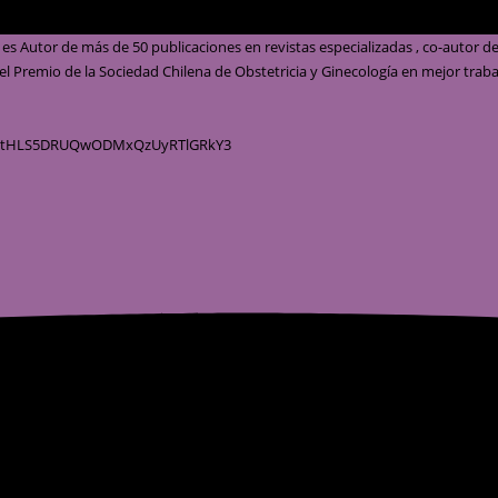
YktHLS5DRUQwODMxQzUyRTlGRkY3